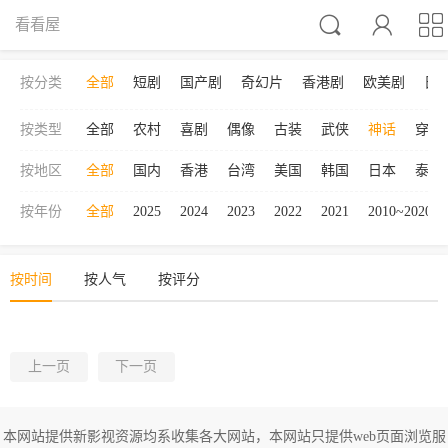



看看屋
按分类
全部
短剧
国产剧
奇幻片
香港剧
欧美剧
日
按类型
全部
农村
喜剧
偶像
古装
武侠
神话
穿越
按地区
全部
国内
香港
台湾
美国
韩国
日本
泰国
按年份
全部
2025
2024
2023
2022
2021
2010~2020
按时间
按人气
按评分
上一页
下一页
本网站提供新影视资源均系收集各大网站，本网站只提供web页面浏览服