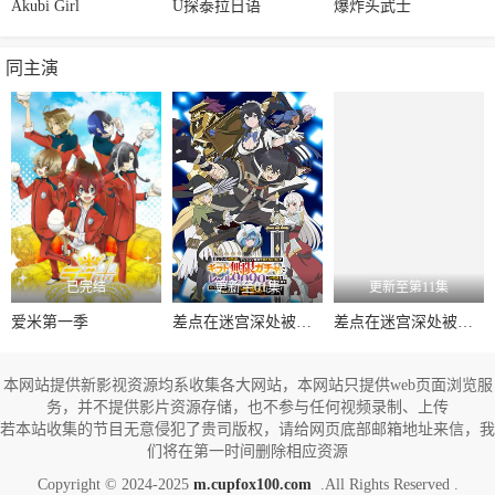
Akubi Girl
U探泰拉日语
爆炸头武士
同主演
已完结
更新至01集
更新至第11集
爱米第一季
差点在迷宫深处被信任的伙伴杀掉
差点在迷宫深处被信任的伙伴杀掉，但靠着天赐技能“无限扭蛋”获得等级9999的伙伴，我要向前队友和世界展开复仇&amp;“给他们好看！”
本网站提供新影视资源均系收集各大网站，本网站只提供web页面浏览服
务，并不提供影片资源存储，也不参与任何视频录制、上传
若本站收集的节目无意侵犯了贵司版权，请给网页底部邮箱地址来信，我
们将在第一时间删除相应资源
Copyright © 2024-2025
m.cupfox100.com
.All Rights Reserved .