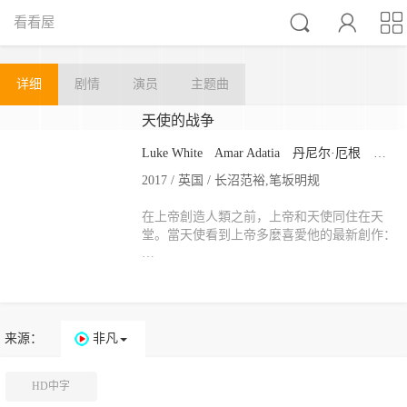



看看屋
详细
剧情
演员
主题曲
天使的战争
Luke White
Amar Adatia
丹尼尔·厄根
维尔·
2017 / 英国 / 长沼范裕,笔坂明规
在上帝創造人類之前，上帝和天使同住在天
堂。當天使看到上帝多麼喜愛他的最新創作：
…
来源：
非凡
HD中字