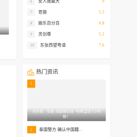
女人我最大
9
6
苍狼
5.3
7
娱乐百分百
6.8
8
第62集
已完结
灵剑尊
5.2
9
长生不死的我只修禁术 动态漫画 第一季
救命，我的男票是妖怪第二季
东张西望粤语
7.6
10
罗玉婷

热门资讯
1
刘亦菲、安妮·海瑟薇合体 “昀牵孟绕”CP同
框！
泰国警方:确认中国籍...
2