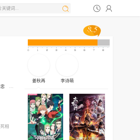



8.5
8.5
姜秋再
李诗萌
伟忠
张加麒
胡亚捷
尹博一
傅婷云
汤水雨
郭浩然
关帅
兰陶
生死相
无聊就完结
玄界之门3D版