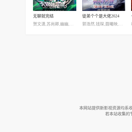
已完结
更新至第39集
无聊就完结
徒弟个个是大佬2024
贺文潇,苏尚卿,幽幽,金弦,歪歪,常蓉珊,钱琛,星潮,土豆,郭浩然,姜秋再,刘琮,兰陶倚
郭浩然,钱琛,聂曦映,橙璃,李诗萌,乔诗语,金弦,赵爽,肖璟,姜秋再,李逸,张家辉,张加麒,陈怡帆,傅婷云,杨潇然,肖潇,巨峰,黄伟忠,尹博一,张馨方,钟正隆,张雪敏,陈曙阳,许潇文
本网站提供新影视资源均系收
若本站收集的