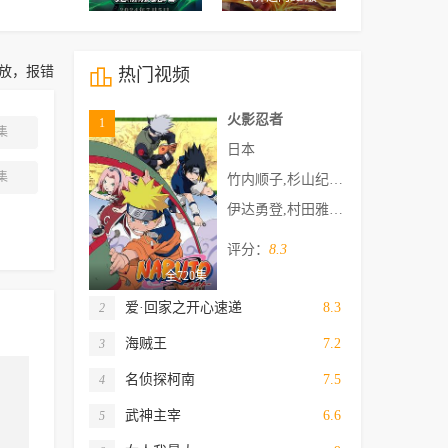
放，报错

热门视频
火影忍者
1
集
日本
集
竹内顺子,杉山纪彰,中村千绘,井上和彦,关俊彦,松本和香子,大塚芳忠,胜生真沙子,柴田秀胜,森久保祥太郎,伊藤健太郎,柚木凉香,小杉十郎太,增川洋一,远近孝一,田村由香里,江原正士,水树奈奈,鸟海浩辅,川田绅司,落合露美,大谷育江,重松朋,下屋则子,飞田展男,石冢运升,浅野真由美,石田彰,加濑康之,朴璐美,中田让治,保志总一朗,神奈延年,三木真一郎,中村大树,家中宏,福田信昭,楠大典,本田贵子,平田广明,津田健次郎,坪井智浩,河野智之,根本圭子,铃木琢磨,小林由美子,津田英三,伊藤和晃,浅井清己,佐佐木望
伊达勇登,村田雅彦,都留稔幸,若林厚史,小坂春女,川口敬一郎,松本佳久,佐藤真二,影山楙伦,御厨恭辅,横田和善,新留俊哉,久城理音,浦田保则,浅见松雄,宫原秀二,饭村正之,西村大树,小高义规,冈崎幸男,木下勇喜,菅井嘉浩,浊川敦,福田皖,木村宽,榎本守,佐土原武之,熨斗谷充孝,清水明
评分：
8.3
全720集
爱·回家之开心速递
8.3
2
海贼王
7.2
3
名侦探柯南
7.5
4
武神主宰
6.6
5