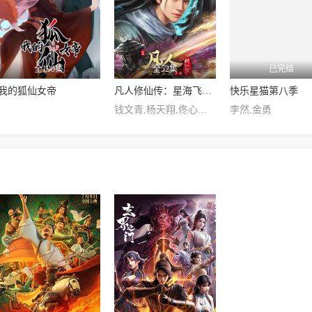
全198集
全52集
已完结
我的狐仙女帝
凡人修仙传：星海飞驰篇
快乐星猫第八季
钱文青,杨天翔,佟心竹,歪歪,谷江山
李然,金勇