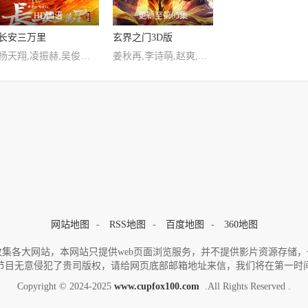
HD国语
更新至第05集
长安三万里
玄界之门3D版
杨天翔,凌振赫,吴俊全,宣晓鸣,卢力峰,孙路路,刘校妤,路熙然,李诗萌,胡亚捷,巴赫,徐佳琦,邱秋,商虹,陈喆,汤水雨,姜秋再,巫蛊悠悠,付博文,严燕生,范哲琛,杨凯祺 ,蔡壮壮,谢轶辉,栾立胜
姜秋再,李诗萌,赵爽,魏一凡,聂曦映,赵熠彤,刘琮,姜贺,杨潇然,星潮,黄伟忠,张加麒,胡亚捷,尹博一,傅婷云,汤水雨,郭浩然,关帅,兰陶倚,吕思衡,陈曙阳,李逸
网站地图
-
RSS地图
-
百度地图
-
360地图
集各大网站，本网站只提供web页面浏览服务，并不提供影片资源存储
节目无意侵犯了贵司版权，请给网页底部邮箱地址来信，我们将在第一时
Copyright © 2024-2025
www.cupfox100.com
.All Rights Reserved .