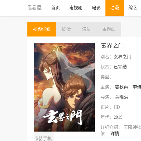
看看屋
首页
电视剧
电影
动漫
综艺
视频
详细
剧情
演员
主题曲
玄界之门
别名：
玄界之门
状态：
已完结
类型：
主演：
姜秋再
李
导演：
黄晓洪
正片：HD
年代：
2019
详细介绍：
天降神
依…
详情

手机