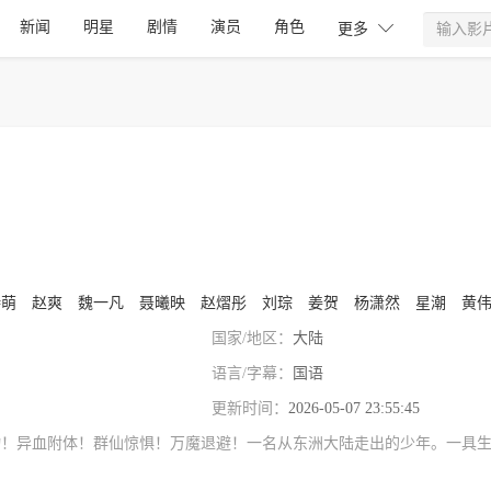
新闻
明星
剧情
演员
角色

更多
诗萌
赵爽
魏一凡
聂曦映
赵熠彤
刘琮
姜贺
杨潇然
星潮
黄
国家/地区：
大陆
语言/字幕：
国语
更新时间：
2026-05-07 23:55:45
物！异血附体！群仙惊惧！万魔退避！一名从东洲大陆走出的少年。一具