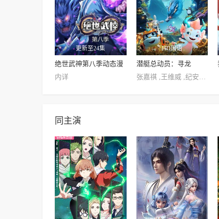
更新至24集
HD国语
绝世武神第八季动态漫
潜艇总动员：寻龙
内详
张嘉祺 ,王维威 ,纪安琪 ,何春 ,林琳
同主演