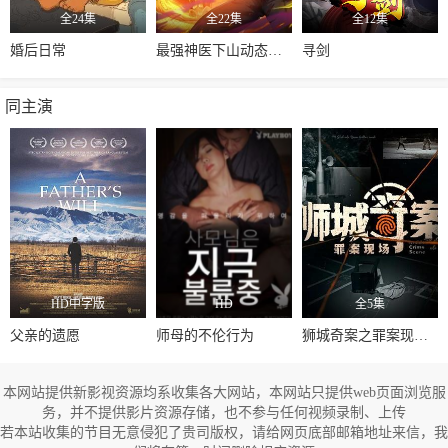
全24集
全22集
全12集
婚后日常
最强神医下山动态漫画
寻剑
同主演
HD中字版
HD
全5集
父亲的遗愿
师母的不伦行为
狮城奇案之罪案现场第一季
本网站提供新影视资源均系收集各大网站，本网站只提供web页面浏览服
务，并不提供影片资源存储，也不参与任何视频录制、上传
若本站收集的节目无意侵犯了贵司版权，请给网页底部邮箱地址来信，我