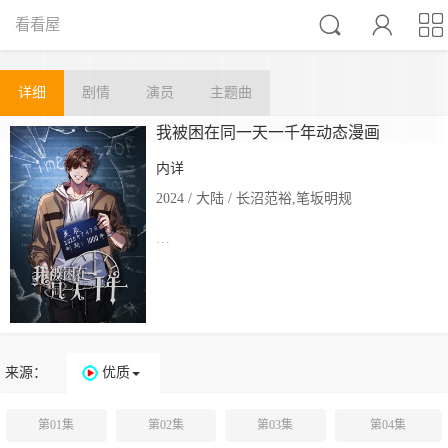



看看屋
详细
剧情
演员
主题曲
我被困在同一天一千年动态漫画
内详
2024 / 大陆 / 长沼范裕,笔坂明规
…
来源：
优质
第01集
第02集
第03集
第04集