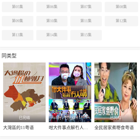
第05集
第06集
第07集
第08集
第09集
第10集
第11集
第12集
第13集
第14集
第15集
同类型
已完结
已完结
已完结
大灣區的11粤语
咁大件事点解冇人讲粤语
全民居家煮嘢食粤语