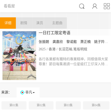



看看屋
详细
剧情
演员
主题曲
一日打工限定粤语
张振朗
龚嘉欣
黎诺懿
萧正楠
姚子羚
2025 / 香港 / 长沼范裕,笔坂明规
各行各業都有獨特的專業精神，同樣值得大家
尊重！節目每集邀請一位星級打工仔深入特…
来源：
非凡
第01集
第02集
第03集
第04集